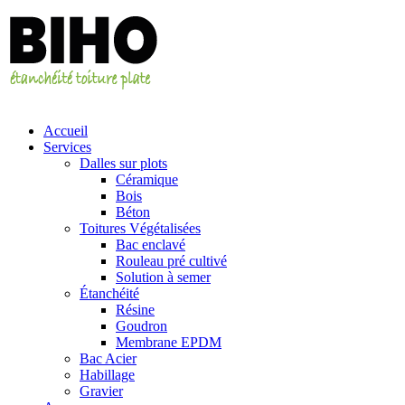
Accueil
Services
Dalles sur plots
Céramique
Bois
Bé
ton
Toitures Végétalisées
Bac enclavé
Rouleau pré cultivé
Solution à semer
Étanchéité
Résine
Goudron
Membrane EPDM
Bac Acier
Habillage
Gravier