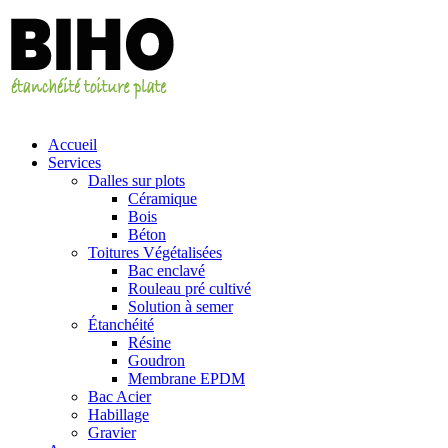
Accueil
Services
Dalles sur plots
Céramique
Bois
Bé
ton
Toitures Végétalisées
Bac enclavé
Rouleau pré cultivé
Solution à semer
Étanchéité
Résine
Goudron
Membrane EPDM
Bac Acier
Habillage
Gravier